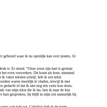
r gebeurd waar ik nu openlijk kan over praten. Al
k is. Er stond: “Onze zoon zijn hart is gestopt
est het even verwerken. Dit komt als bom, niemand
 vaker teksten schrijf, heb ik een tekst
orden waren moeilijk te vinden, terwijl ik met
n gedacht of dat ik niet nog iets extra kon doen,
van mijn tekst die ik las, ben ik naar de kist
hart gesproken, hij blijft in mijn (en natuurlijk bij
soms wel echt zot. Gelukkig heb ik de juiste