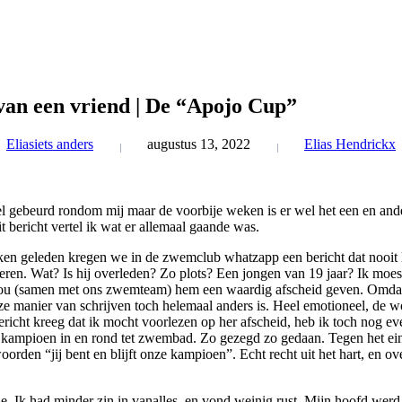
van een vriend | De “Apojo Cup”
Elias
iets anders
augustus 13, 2022
Elias Hendrickx
el gebeurd rondom mij maar de voorbije weken is er wel het een en ande
it bericht vertel ik wat er allemaal gaande was.
en geleden kregen we in de zwemclub whatzapp een bericht dat nooit leu
ageren. Wat? Is hij overleden? Zo plots? Een jongen van 19 jaar? Ik mo
wou (samen met ons zwemteam) hem een waardig afscheid geven. Omdat ik
e manier van schrijven toch helemaal anders is. Heel emotioneel, de wo
ericht kreeg dat ik mocht voorlezen op her afscheid, heb ik toch nog eve
kampioen in en rond tet zwembad. Zo gezegd zo gedaan. Tegen het einde 
den “jij bent en blijft onze kampioen”. Echt recht uit het hart, en over 
. Ik had minder zin in vanalles, en vond weinig rust. Mijn hoofd werd 