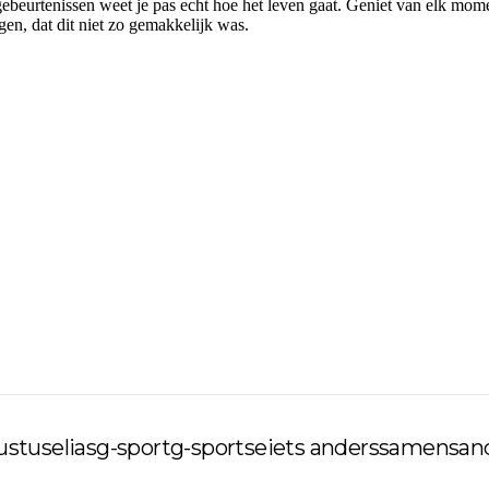
ebeurtenissen weet je pas echt hoe het leven gaat. Geniet van elk mome
gen, dat dit niet zo gemakkelijk was.
ustus
elias
g-sport
g-sportse
iets anders
samen
san