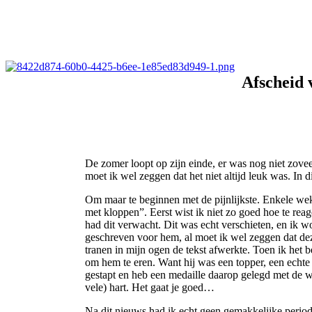
Afscheid 
De zomer loopt op zijn einde, er was nog niet zove
moet ik wel zeggen dat het niet altijd leuk was. In d
Om maar te beginnen met de pijnlijkste. Enkele wek
met kloppen”. Eerst wist ik niet zo goed hoe te re
had dit verwacht. Dit was echt verschieten, en ik 
geschreven voor hem, al moet ik wel zeggen dat dez
tranen in mijn ogen de tekst afwerkte. Toen ik het b
om hem te eren. Want hij was een topper, een echte 
gestapt en heb een medaille daarop gelegd met de woor
vele) hart. Het gaat je goed…
Na dit nieuws had ik echt geen gemakkelijke periode