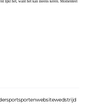
nt lijkt het, want het kan ineens keren. Momenteel
der
sport
sporten
website
wedstrijd