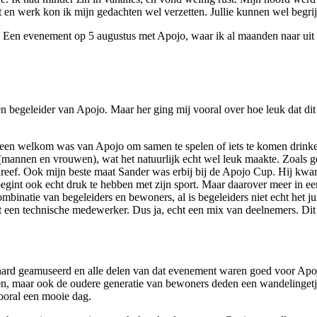
en werk kon ik mijn gedachten wel verzetten. Jullie kunnen wel begrij
. Een evenement op 5 augustus met Apojo, waar ik al maanden naar uit k
en begeleider van Apojo. Maar her ging mij vooral over hoe leuk dat d
een welkom was van Apojo om samen te spelen of iets te komen drinken
annen en vrouwen), wat het natuurlijk echt wel leuk maakte. Zoals ge
chreef. Ook mijn beste maat Sander was erbij bij de Apojo Cup. Hij kwa
 begint ook echt druk te hebben met zijn sport. Maar daarover meer in 
inatie van begeleiders en bewoners, al is begeleiders niet echt het ju
zat een technische medewerker. Dus ja, echt een mix van deelnemers. Di
 hard geamuseerd en alle delen van dat evenement waren goed voor Apojo
n, maar ook de oudere generatie van bewoners deden een wandelingetje
vooral een mooie dag.