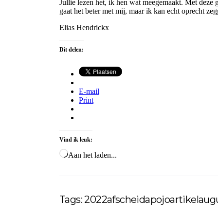
Jullie lezen het, ik hen wat meegemaakt. Met deze g
gaat het beter met mij, maar ik kan echt oprecht zeg
Elias Hendrickx
Dit delen:
E-mail
Print
Vind ik leuk:
Aan het laden...
Tags:
2022
afscheid
apojo
artikel
aug