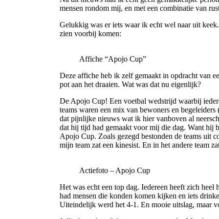
mensen rondom mij, en met een combinatie van rust 
Gelukkig was er iets waar ik echt wel naar uit keek
zien voorbij komen:
Affiche “Apojo Cup”
Deze affiche heb ik zelf gemaakt in opdracht van e
pot aan het draaien. Wat was dat nu eigenlijk?
De Apojo Cup! Een voetbal wedstrijd waarbij ieder
teams waren een mix van bewoners en begeleiders (m
dat pijnlijke nieuws wat ik hier vanboven al neers
dat hij tijd had gemaakt voor mij die dag. Want hij
Apojo Cup. Zoals gezegd bestonden de teams uit comb
mijn team zat een kinesist. En in het andere team 
Actiefoto – Apojo Cup
Het was echt een top dag. Iedereen heeft zich heel
had mensen die konden komen kijken en iets drinke
Uiteindelijk werd het 4-1. En mooie uitslag, maar 